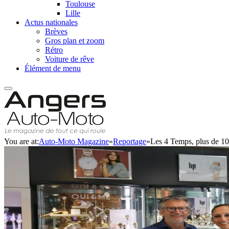
Toulouse
Lille
Actus nationales
Brèves
Gros plan et zoom
Rétro
Voiture de rêve
Élément de menu
You are at:
Auto-Moto Magazine
»
Reportage
»
Les 4 Temps, plus de 1