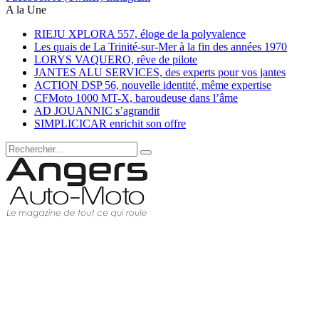
A la Une
RIEJU XPLORA 557, éloge de la polyvalence
Les quais de La Trinité-sur-Mer à la fin des années 1970
LORYS VAQUERO, rêve de pilote
JANTES ALU SERVICES, des experts pour vos jantes
ACTION DSP 56, nouvelle identité, même expertise
CFMoto 1000 MT-X, baroudeuse dans l’âme
AD JOUANNIC s’agrandit
SIMPLICICAR enrichit son offre