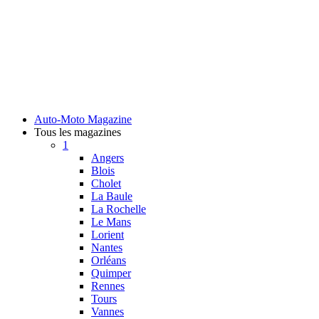
Auto-Moto Magazine
Tous les magazines
1
Angers
Blois
Cholet
La Baule
La Rochelle
Le Mans
Lorient
Nantes
Orléans
Quimper
Rennes
Tours
Vannes