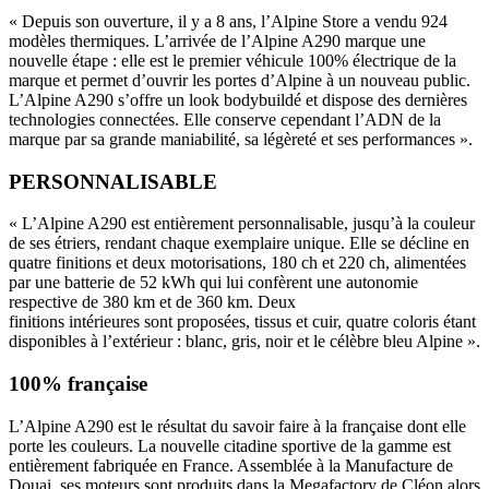
« Depuis son ouverture, il y a 8 ans, l’Alpine Store a vendu 924
modèles thermiques. L’arrivée de l’Alpine A290 marque une
nouvelle étape : elle est le premier véhicule 100% électrique de la
marque et permet d’ouvrir les portes d’Alpine à un nouveau public.
L’Alpine A290 s’offre un look bodybuildé et dispose des dernières
technologies connectées. Elle conserve cependant l’ADN de la
marque par sa grande maniabilité, sa légèreté et ses performances ».
PERSONNALISABLE
« L’Alpine A290 est entièrement personnalisable, jusqu’à la couleur
de ses étriers, rendant chaque exemplaire unique. Elle se décline en
quatre finitions et deux motorisations, 180 ch et 220 ch, alimentées
par une batterie de 52 kWh qui lui confèrent une autonomie
respective de 380 km et de 360 km. Deux
finitions intérieures sont proposées, tissus et cuir, quatre coloris étant
disponibles à l’extérieur : blanc, gris, noir et le célèbre bleu Alpine ».
100% française
L’Alpine A290 est le résultat du savoir faire à la française dont elle
porte les couleurs. La nouvelle citadine sportive de la gamme est
entièrement fabriquée en France. Assemblée à la Manufacture de
Douai, ses moteurs sont produits dans la Megafactory de Cléon alors