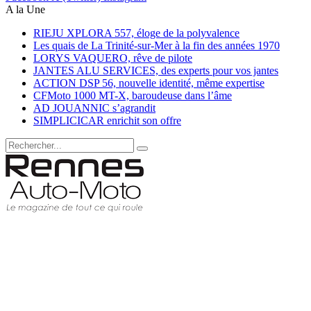
A la Une
RIEJU XPLORA 557, éloge de la polyvalence
Les quais de La Trinité-sur-Mer à la fin des années 1970
LORYS VAQUERO, rêve de pilote
JANTES ALU SERVICES, des experts pour vos jantes
ACTION DSP 56, nouvelle identité, même expertise
CFMoto 1000 MT-X, baroudeuse dans l’âme
AD JOUANNIC s’agrandit
SIMPLICICAR enrichit son offre