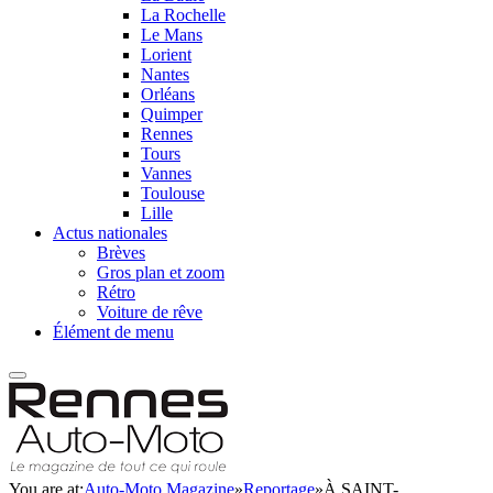
La Rochelle
Le Mans
Lorient
Nantes
Orléans
Quimper
Rennes
Tours
Vannes
Toulouse
Lille
Actus nationales
Brèves
Gros plan et zoom
Rétro
Voiture de rêve
Élément de menu
You are at:
Auto-Moto Magazine
»
Reportage
»
À SAINT-