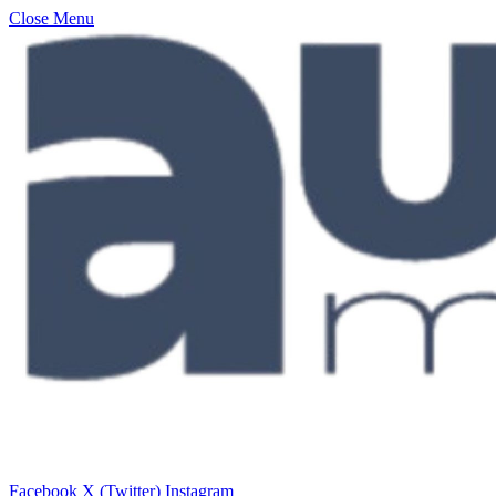
Close Menu
Facebook
X (Twitter)
Instagram