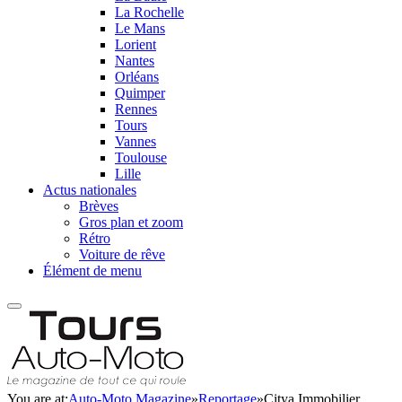
La Rochelle
Le Mans
Lorient
Nantes
Orléans
Quimper
Rennes
Tours
Vannes
Toulouse
Lille
Actus nationales
Brèves
Gros plan et zoom
Rétro
Voiture de rêve
Élément de menu
You are at:
Auto-Moto Magazine
»
Reportage
»
Citya Immobilier