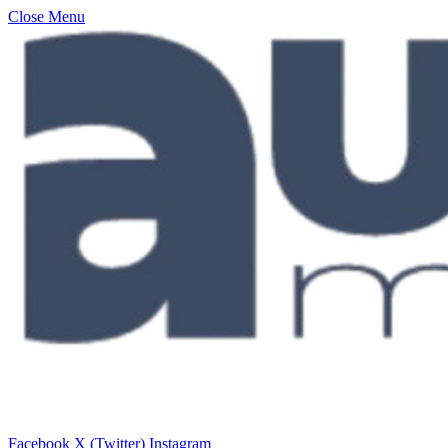
Close Menu
Facebook
X (Twitter)
Instagram