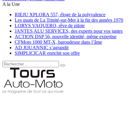
A la Une
RIEJU XPLORA 557, éloge de la polyvalence
Les quais de La Trinité-sur-Mer à la fin des années 1970
LORYS VAQUERO, rêve de pilote
JANTES ALU SERVICES, des experts pour vos jantes
ACTION DSP 56, nouvelle identité, même expertise
CFMoto 1000 MT-X, baroudeuse dans l’âme
AD JOUANNIC s’agrandit
SIMPLICICAR enrichit son offre