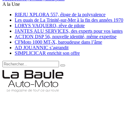
A la Une
RIEJU XPLORA 557, éloge de la polyvalence
Les quais de La Trinité-sur-Mer à la fin des années 1970
LORYS VAQUERO, rêve de pilote
JANTES ALU SERVICES, des experts pour vos jantes
ACTION DSP 56, nouvelle identité, même expertise
CFMoto 1000 MT-X, baroudeuse dans l’âme
AD JOUANNIC s’agrandit
SIMPLICICAR enrichit son offre