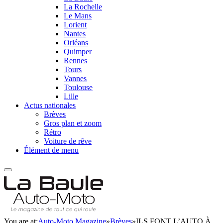
La Rochelle
Le Mans
Lorient
Nantes
Orléans
Quimper
Rennes
Tours
Vannes
Toulouse
Lille
Actus nationales
Brèves
Gros plan et zoom
Rétro
Voiture de rêve
Élément de menu
You are at:
Auto-Moto Magazine
»
Brèves
»
ILS FONT L’AUTO À