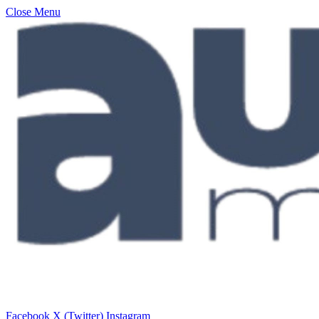
Close Menu
Facebook
X (Twitter)
Instagram