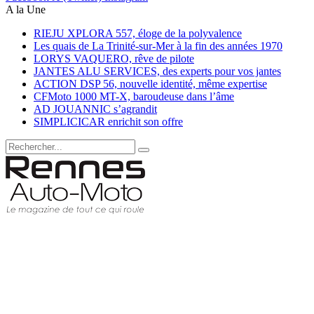
A la Une
RIEJU XPLORA 557, éloge de la polyvalence
Les quais de La Trinité-sur-Mer à la fin des années 1970
LORYS VAQUERO, rêve de pilote
JANTES ALU SERVICES, des experts pour vos jantes
ACTION DSP 56, nouvelle identité, même expertise
CFMoto 1000 MT-X, baroudeuse dans l’âme
AD JOUANNIC s’agrandit
SIMPLICICAR enrichit son offre