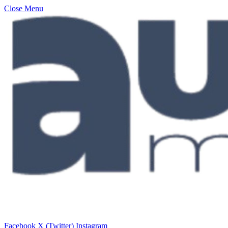
Close Menu
Facebook
X (Twitter)
Instagram