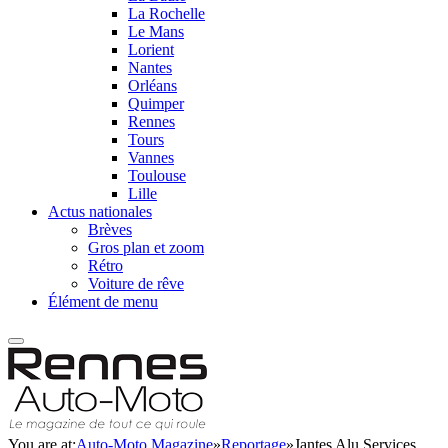
La Rochelle
Le Mans
Lorient
Nantes
Orléans
Quimper
Rennes
Tours
Vannes
Toulouse
Lille
Actus nationales
Brèves
Gros plan et zoom
Rétro
Voiture de rêve
Élément de menu
You are at:
Auto-Moto Magazine
»
Reportage
»
Jantes Alu Services