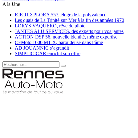
A la Une
RIEJU XPLORA 557, éloge de la polyvalence
Les quais de La Trinité-sur-Mer à la fin des années 1970
LORYS VAQUERO, rêve de pilote
JANTES ALU SERVICES, des experts pour vos jantes
ACTION DSP 56, nouvelle identité, même expertise
CFMoto 1000 MT-X, baroudeuse dans l’âme
AD JOUANNIC s’agrandit
SIMPLICICAR enrichit son offre