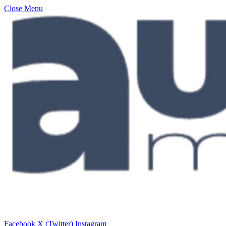
Close Menu
Facebook
X (Twitter)
Instagram