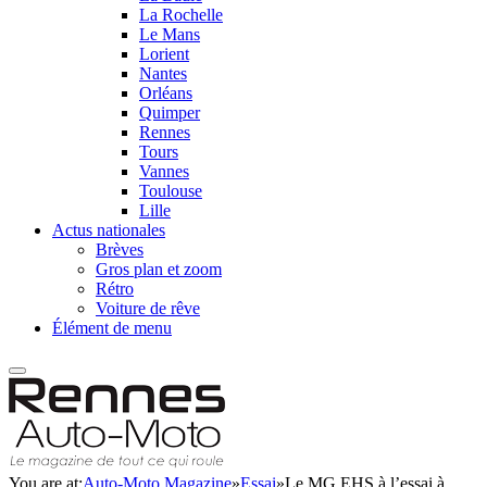
La Rochelle
Le Mans
Lorient
Nantes
Orléans
Quimper
Rennes
Tours
Vannes
Toulouse
Lille
Actus nationales
Brèves
Gros plan et zoom
Rétro
Voiture de rêve
Élément de menu
You are at:
Auto-Moto Magazine
»
Essai
»
Le MG EHS à l’essai à