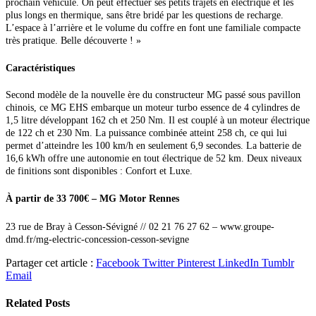
prochain véhicule. On peut effectuer ses petits trajets en électrique et les
plus longs en thermique, sans être bridé par les questions de recharge.
L’espace à l’arrière et le volume du coffre en font une familiale compacte
très pratique. Belle découverte ! »
Caractéristiques
Second modèle de la nouvelle ère du constructeur MG passé sous pavillon
chinois, ce MG EHS embarque un moteur turbo essence de
4 cylindres de
1,5 litre développant 162 ch et 250 Nm. Il est couplé à un moteur électrique
de 122 ch et 230 Nm. La puissance combinée atteint 258 ch, ce qui lui
permet d’atteindre les 100 km/h en seulement 6,9 secondes. La batterie de
16,6 kWh offre une autonomie en tout électrique de 52 km. Deux niveaux
de finitions sont disponibles : Confort et Luxe.
À partir de 33 700€ –
MG Motor Rennes
23 rue de Bray à Cesson-Sévigné //
02 21 76 27 62 – www.groupe-
dmd.fr/mg-electric-concession-cesson-sevigne
Partager cet article :
Facebook
Twitter
Pinterest
LinkedIn
Tumblr
Email
Related
Posts