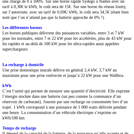
une charge de 0 à 100%. Sur une borne rapide Sydego à Nantes avec un
tarif à 0,30€ le kWh, le coût sera de 15€. Sur une borne du réseau Ionity,
sur l’autoroute, avec un tarif de 0,69€/ kWh, le coût sera 34,5€ (étant bien
noté que l’on n’attend pas que la batterie approche de 0% !).
Les différentes bornes
Les bornes publiques délivrent des puissances variables, entre 3 et 7 kW
pour les normales, entre 7 et 22 kW pour les accélérées, plus
de 43 kW pour
les rapides et au-delà de
100 kW pour les ultra-rapides aussi appelées
superchargeurs.
La recharge à domicile
Une prise domestique murale délivre en général 2,4 kW, 3,7 kW au
maximum pour une prise renforcée et jusqu’à 22 kW pour une Wallbox.
kWh
C’est l’unité qui permet de mesurer
une quantité d’électricité. Elle exprime
l’énergie stockée dans une batterie
(un peu comme la contenance d’un
réservoir de carburant), fournie par une recharge ou consommée lors d’un
trajet.
1 kWh correspond à une puissance de
1 000 watts délivrée pendant
une heure. La consommation d’un véhicule électrique s’exprime en
kWh/100 km.
Temps de recharge
Il dépend de la capacité de la batterie, de la puissance qu’elle accepte et de