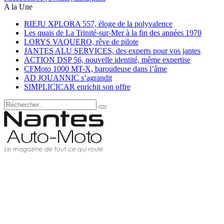
A la Une
RIEJU XPLORA 557, éloge de la polyvalence
Les quais de La Trinité-sur-Mer à la fin des années 1970
LORYS VAQUERO, rêve de pilote
JANTES ALU SERVICES, des experts pour vos jantes
ACTION DSP 56, nouvelle identité, même expertise
CFMoto 1000 MT-X, baroudeuse dans l’âme
AD JOUANNIC s’agrandit
SIMPLICICAR enrichit son offre