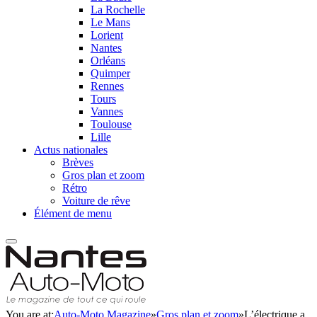
La Rochelle
Le Mans
Lorient
Nantes
Orléans
Quimper
Rennes
Tours
Vannes
Toulouse
Lille
Actus nationales
Brèves
Gros plan et zoom
Rétro
Voiture de rêve
Élément de menu
You are at:
Auto-Moto Magazine
»
Gros plan et zoom
»
L’électrique a