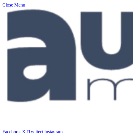
Close Menu
Facebook
X (Twitter)
Instagram