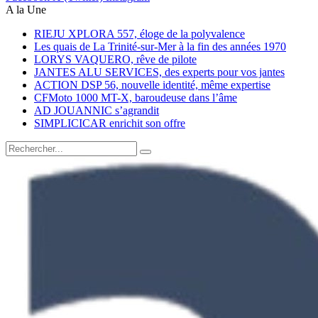
A la Une
RIEJU XPLORA 557, éloge de la polyvalence
Les quais de La Trinité-sur-Mer à la fin des années 1970
LORYS VAQUERO, rêve de pilote
JANTES ALU SERVICES, des experts pour vos jantes
ACTION DSP 56, nouvelle identité, même expertise
CFMoto 1000 MT-X, baroudeuse dans l’âme
AD JOUANNIC s’agrandit
SIMPLICICAR enrichit son offre