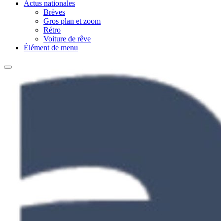
Actus nationales
Brèves
Gros plan et zoom
Rétro
Voiture de rêve
Élément de menu