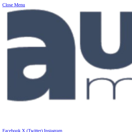
Close Menu
Facebook
X (Twitter)
Instagram