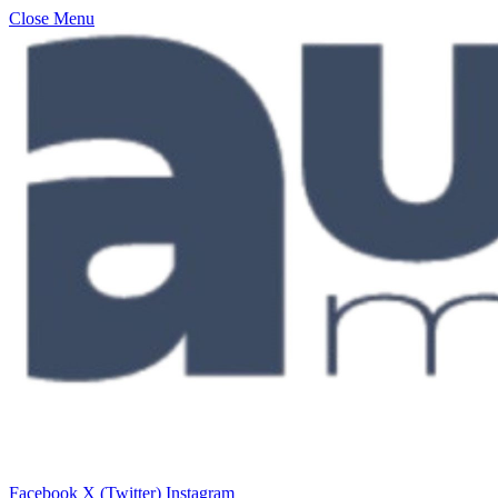
Close Menu
Facebook
X (Twitter)
Instagram