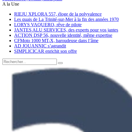
A la Une
RIEJU XPLORA 557, éloge de la polyvalence
Les quais de La Trinité-sur-Mer à la fin des années 1970
LORYS VAQUERO, rêve de pilote
JANTES ALU SERVICES, des experts pour vos jantes
ACTION DSP 56, nouvelle identité, même expertise
CFMoto 1000 MT-X, baroudeuse dans l’âme
AD JOUANNIC s’agrandit
SIMPLICICAR enrichit son offre