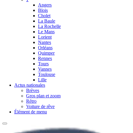
Angers
Blois
Cholet
La Baule
La Rochelle
Le Mans
Lorient
Nantes
Orléans
Quimper
Rennes
Tours
Vannes
Toulouse
Lille
Actus nationales
Brèves
Gros plan et zoom
Rétro
Voiture de rêve
Élément de menu