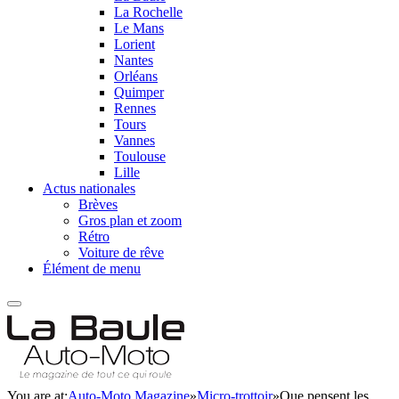
La Rochelle
Le Mans
Lorient
Nantes
Orléans
Quimper
Rennes
Tours
Vannes
Toulouse
Lille
Actus nationales
Brèves
Gros plan et zoom
Rétro
Voiture de rêve
Élément de menu
You are at:
Auto-Moto Magazine
»
Micro-trottoir
»
Que pensent les