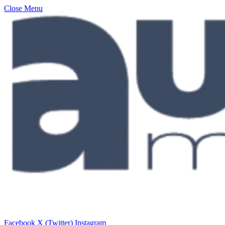
Close Menu
Facebook
X (Twitter)
Instagram