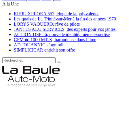
A la Une
RIEJU XPLORA 557, éloge de la polyvalence
Les quais de La Trinité-sur-Mer à la fin des années 1970
LORYS VAQUERO, rêve de pilote
JANTES ALU SERVICES, des experts pour vos jantes
ACTION DSP 56, nouvelle identité, même expertise
CFMoto 1000 MT-X, baroudeuse dans l’âme
AD JOUANNIC s’agrandit
SIMPLICICAR enrichit son offre