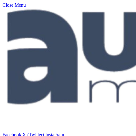
Close Menu
Facebook
X (Twitter)
Instagram