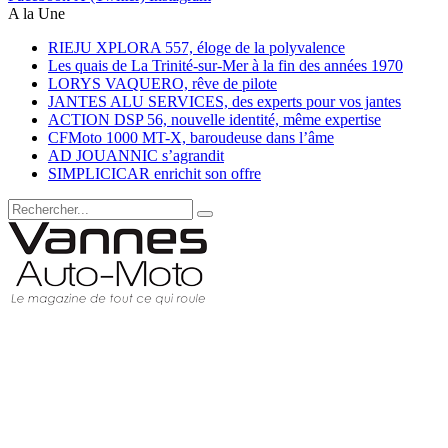
A la Une
RIEJU XPLORA 557, éloge de la polyvalence
Les quais de La Trinité-sur-Mer à la fin des années 1970
LORYS VAQUERO, rêve de pilote
JANTES ALU SERVICES, des experts pour vos jantes
ACTION DSP 56, nouvelle identité, même expertise
CFMoto 1000 MT-X, baroudeuse dans l’âme
AD JOUANNIC s’agrandit
SIMPLICICAR enrichit son offre