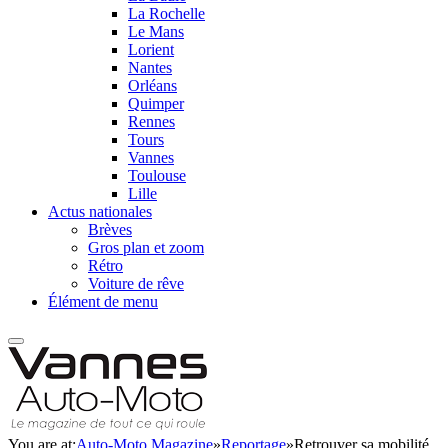
La Rochelle
Le Mans
Lorient
Nantes
Orléans
Quimper
Rennes
Tours
Vannes
Toulouse
Lille
Actus nationales
Brèves
Gros plan et zoom
Rétro
Voiture de rêve
Élément de menu
You are at:
Auto-Moto Magazine
»
Reportage
»
Retrouver sa mobilité