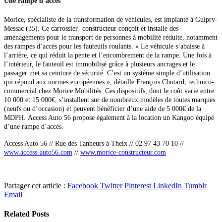
Une rampe d’accès
Morice, spécialiste de la transformation de véhicules, est implanté à Guipry-
Messac (35). Ce carrossier- constructeur conçoit et installe des
aménagements pour le transport de personnes à mobilité réduite,
notamment
des rampes d’accès pour les fauteuils roulants. « Le véhicule s’abaisse à
l’arrière, ce qui réduit la pente et l’encombrement de la rampe. Une fois à
l’intérieur, le fauteuil est immobilisé grâce à plusieurs ancrages et le
passager met sa ceinture de sécurité. C’est un système simple d’utilisation
qui répond aux normes européennes », détaille François Chotard, technico-
commercial chez Morice Mobilités.
Ces dispositifs, dont le coût varie entre
10 000 et
15 000€, s’installent sur de nombreux modèles de toutes marques
(neufs ou d’occasion) et peuvent bénéficier d’une aide de 5 000€ de la
MDPH.
Access Auto 56 propose également à la location un Kangoo équipé
d’une rampe d’accès.
Access Auto 56 //
Rue des Tanneurs à Theix // 02 97 43 70 10 //
www.access-auto56.com
//
www.morice-constructeur.com
Partager cet article :
Facebook
Twitter
Pinterest
LinkedIn
Tumblr
Email
Related
Posts