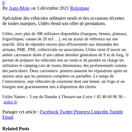
0
By
Auto-Moto
on
3 décembre 2021
Reportage
Spécialiste des véhicules utilitaires neufs et des occasions récentes
de toutes marques, Utiléo étend son offre de prestations.
Utiléo, avec plus de 300 utilitaires disponibles (fourgons, bennes, plateaux,
frigorifiques, caisses de 20 m3 …), est un acteur de référence sur son
marché. Afin de répondre encore plus efficacement aux demandes des
artisans, PME, PMI, collectivités ou associations, Utiléo vient d’ouvrir un
atelier carrosserie dotée d’une cabine dernière génération de 9 m de long. Il
permet de préparer les véhicules mis en vente et de prendre en charge les
utilitaires et camping-cars de toutes dimensions, des professionnels comme
des particuliers. Deux carrossiers- peintres assurent les réparations après un
sinistre ainsi que les peintures complètes ou partielles.
Le temps de
l’intervention, sept véhicules de courtoisie dont une benne, un frigo et un
fourgon sont gracieusement mis à disposition des clients.
Utiléo Nantes –
3 rue du Danube à Thouaré-sur-Loire // 02 40 68 00 38 –
utileo.fr
Partager cet article :
Facebook
Twitter
Pinterest
LinkedIn
Tumblr
Email
Related
Posts