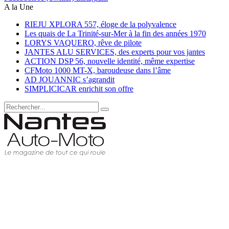
A la Une
RIEJU XPLORA 557, éloge de la polyvalence
Les quais de La Trinité-sur-Mer à la fin des années 1970
LORYS VAQUERO, rêve de pilote
JANTES ALU SERVICES, des experts pour vos jantes
ACTION DSP 56, nouvelle identité, même expertise
CFMoto 1000 MT-X, baroudeuse dans l’âme
AD JOUANNIC s’agrandit
SIMPLICICAR enrichit son offre