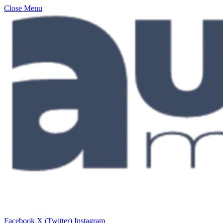
Close Menu
Facebook
X (Twitter)
Instagram