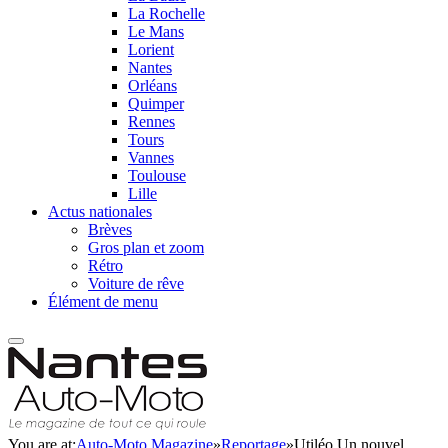
La Rochelle
Le Mans
Lorient
Nantes
Orléans
Quimper
Rennes
Tours
Vannes
Toulouse
Lille
Actus nationales
Brèves
Gros plan et zoom
Rétro
Voiture de rêve
Élément de menu
You are at:
Auto-Moto Magazine
»
Reportage
»
Utiléo Un nouvel