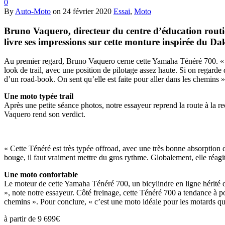
0
By
Auto-Moto
on
24 février 2020
Essai
,
Moto
Bruno Vaquero, directeur du centre d’éducation routiè
livre ses impressions sur cette monture inspirée du Da
Au premier regard, Bruno Vaquero cerne cette Yamaha Ténéré 700. « On 
look de trail, avec une position de pilotage assez haute. Si on regarde d
d’un road-book. On sent qu’elle est faite pour aller dans les chemins »
Une moto typée trail
Après une petite séance photos, notre essayeur reprend la route à la 
Vaquero rend son verdict.
« Cette Ténéré est très typée offroad, avec une très bonne absorption 
bouge, il faut vraiment mettre du gros rythme. Globalement, elle réagi
Une moto confortable
Le moteur de cette Yamaha Ténéré 700, un bicylindre en ligne hérité de 
», note notre essayeur. Côté freinage, cette Ténéré 700 a tendance à po
chemins ». Pour conclure, « c’est une moto idéale pour les motards qui 
à partir de 9 699€