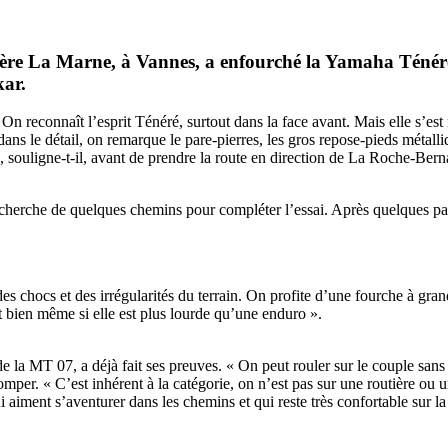
re La Marne, à Vannes, a enfourché la Yamaha Ténéré 70
kar.
reconnaît l’esprit Ténéré, surtout dans la face avant. Mais elle s’est 
ans le détail, on remarque le pare-pierres, les gros repose-pieds métalliq
, souligne-t-il, avant de prendre la route en direction de La Roche-Bern
recherche de quelques chemins pour compléter l’essai. Après quelques pa
des chocs et des irrégularités du terrain. On profite d’une fourche à gra
t bien même si elle est plus lourde qu’une enduro ».
la MT 07, a déjà fait ses preuves. « On peut rouler sur le couple sans so
mper. « C’est inhérent à la catégorie, on n’est pas sur une routière ou u
aiment s’aventurer dans les chemins et qui reste très confortable sur la