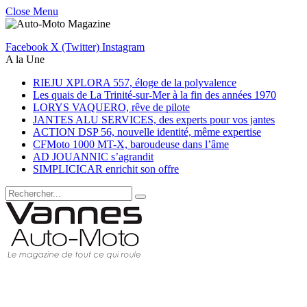
Close Menu
Facebook
X (Twitter)
Instagram
A la Une
RIEJU XPLORA 557, éloge de la polyvalence
Les quais de La Trinité-sur-Mer à la fin des années 1970
LORYS VAQUERO, rêve de pilote
JANTES ALU SERVICES, des experts pour vos jantes
ACTION DSP 56, nouvelle identité, même expertise
CFMoto 1000 MT-X, baroudeuse dans l’âme
AD JOUANNIC s’agrandit
SIMPLICICAR enrichit son offre