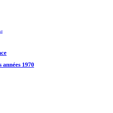
il
nce
es années 1970