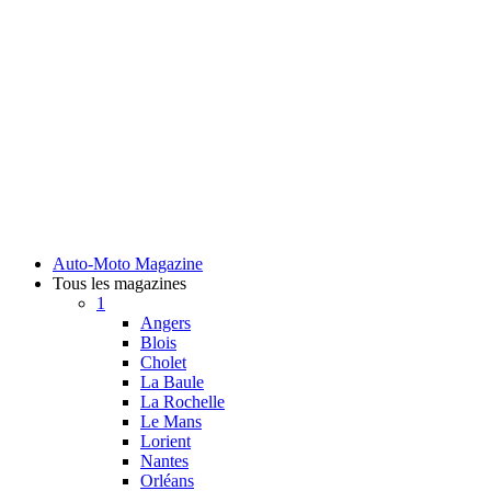
Auto-Moto Magazine
Tous les magazines
1
Angers
Blois
Cholet
La Baule
La Rochelle
Le Mans
Lorient
Nantes
Orléans