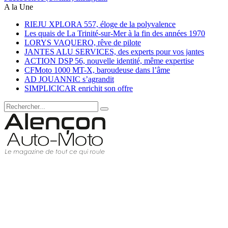
A la Une
RIEJU XPLORA 557, éloge de la polyvalence
Les quais de La Trinité-sur-Mer à la fin des années 1970
LORYS VAQUERO, rêve de pilote
JANTES ALU SERVICES, des experts pour vos jantes
ACTION DSP 56, nouvelle identité, même expertise
CFMoto 1000 MT-X, baroudeuse dans l’âme
AD JOUANNIC s’agrandit
SIMPLICICAR enrichit son offre