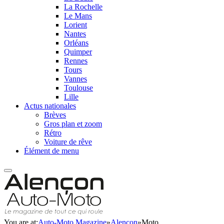
La Rochelle
Le Mans
Lorient
Nantes
Orléans
Quimper
Rennes
Tours
Vannes
Toulouse
Lille
Actus nationales
Brèves
Gros plan et zoom
Rétro
Voiture de rêve
Élément de menu
You are at:
Auto-Moto Magazine
»
Alençon
»
Moto