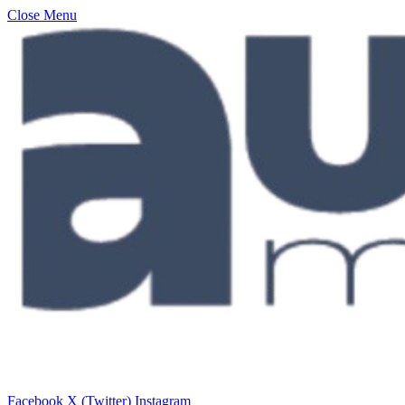
Close Menu
Facebook
X (Twitter)
Instagram