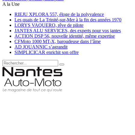
A la Une
RIEJU XPLORA 557, éloge de la polyvalence
Les quais de La Trinité-sur-Mer à la fin des années 1970
LORYS VAQUERO, rêve de pilote
JANTES ALU SERVICES, des experts pour vos jantes
ACTION DSP 56, nouvelle identité, même expertise
CFMoto 1000 MT-X, baroudeuse dans l’âme
AD JOUANNIC s’agrandit
SIMPLICICAR enrichit son offre