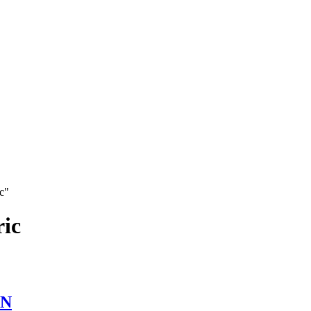
c"
ic
IN