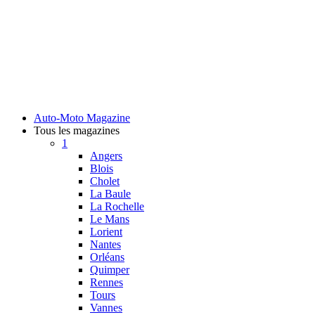
Auto-Moto Magazine
Tous les magazines
1
Angers
Blois
Cholet
La Baule
La Rochelle
Le Mans
Lorient
Nantes
Orléans
Quimper
Rennes
Tours
Vannes