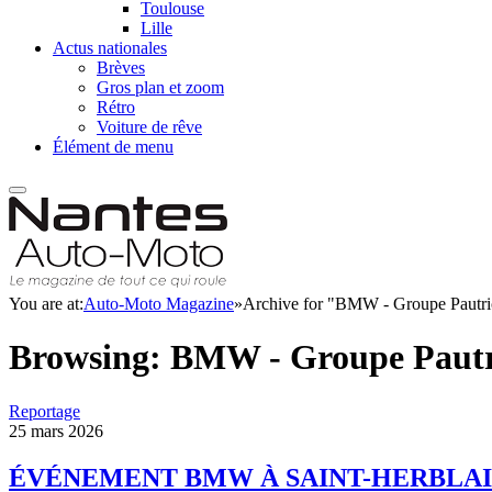
Toulouse
Lille
Actus nationales
Brèves
Gros plan et zoom
Rétro
Voiture de rêve
Élément de menu
You are at:
Auto-Moto Magazine
»
Archive for "BMW - Groupe Pautri
Browsing:
BMW - Groupe Pautr
Reportage
25 mars 2026
ÉVÉNEMENT BMW À SAINT-HERBLA