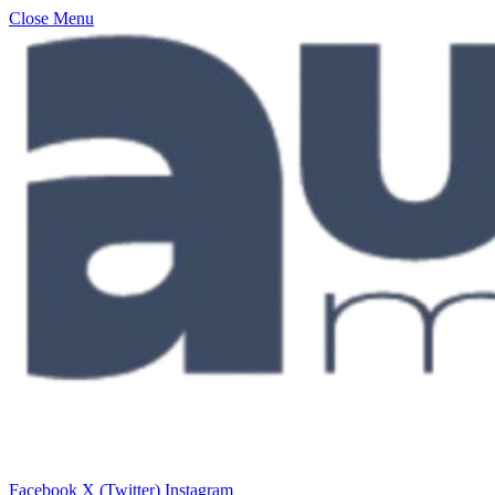
Close Menu
Facebook
X (Twitter)
Instagram