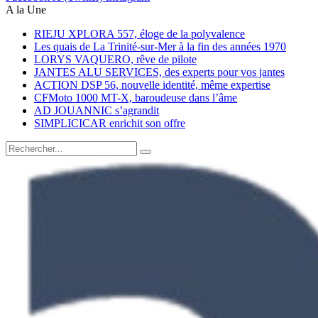
A la Une
RIEJU XPLORA 557, éloge de la polyvalence
Les quais de La Trinité-sur-Mer à la fin des années 1970
LORYS VAQUERO, rêve de pilote
JANTES ALU SERVICES, des experts pour vos jantes
ACTION DSP 56, nouvelle identité, même expertise
CFMoto 1000 MT-X, baroudeuse dans l’âme
AD JOUANNIC s’agrandit
SIMPLICICAR enrichit son offre