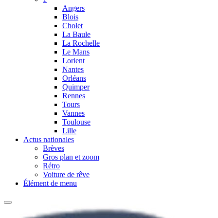
Angers
Blois
Cholet
La Baule
La Rochelle
Le Mans
Lorient
Nantes
Orléans
Quimper
Rennes
Tours
Vannes
Toulouse
Lille
Actus nationales
Brèves
Gros plan et zoom
Rétro
Voiture de rêve
Élément de menu