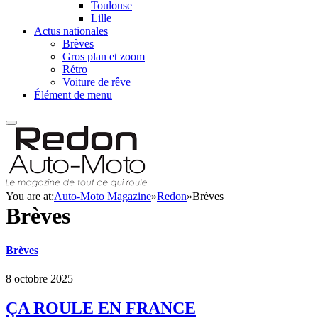
Toulouse
Lille
Actus nationales
Brèves
Gros plan et zoom
Rétro
Voiture de rêve
Élément de menu
You are at:
Auto-Moto Magazine
»
Redon
»
Brèves
Brèves
Brèves
8 octobre 2025
ÇA ROULE EN FRANCE