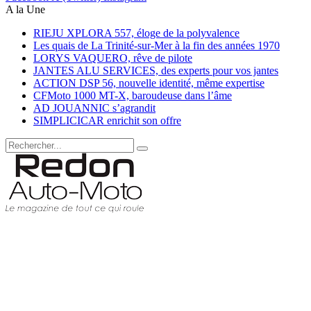
A la Une
RIEJU XPLORA 557, éloge de la polyvalence
Les quais de La Trinité-sur-Mer à la fin des années 1970
LORYS VAQUERO, rêve de pilote
JANTES ALU SERVICES, des experts pour vos jantes
ACTION DSP 56, nouvelle identité, même expertise
CFMoto 1000 MT-X, baroudeuse dans l’âme
AD JOUANNIC s’agrandit
SIMPLICICAR enrichit son offre