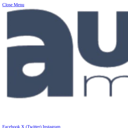
Close Menu
Facebook
X (Twitter)
Instagram