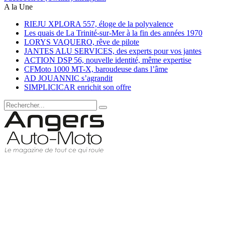
A la Une
RIEJU XPLORA 557, éloge de la polyvalence
Les quais de La Trinité-sur-Mer à la fin des années 1970
LORYS VAQUERO, rêve de pilote
JANTES ALU SERVICES, des experts pour vos jantes
ACTION DSP 56, nouvelle identité, même expertise
CFMoto 1000 MT-X, baroudeuse dans l’âme
AD JOUANNIC s’agrandit
SIMPLICICAR enrichit son offre