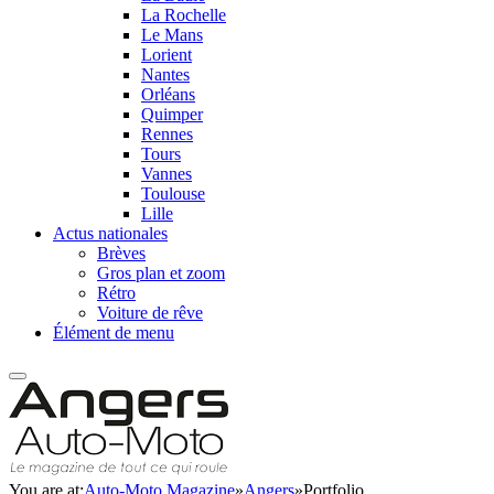
La Rochelle
Le Mans
Lorient
Nantes
Orléans
Quimper
Rennes
Tours
Vannes
Toulouse
Lille
Actus nationales
Brèves
Gros plan et zoom
Rétro
Voiture de rêve
Élément de menu
You are at:
Auto-Moto Magazine
»
Angers
»
Portfolio