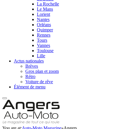
La Rochelle
Le Mans
Lorient
Nantes
Orléans
Quimper
Rennes
Tours
Vannes
Toulouse
Lille
Actus nationales
Brèves
Gros plan et zoom
Rétro
Voiture de rêve
Élément de menu
You are at:
Auto-Moto Magazine
»
Angers