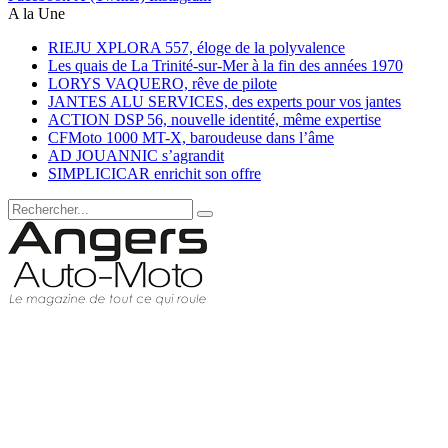
A la Une
RIEJU XPLORA 557, éloge de la polyvalence
Les quais de La Trinité-sur-Mer à la fin des années 1970
LORYS VAQUERO, rêve de pilote
JANTES ALU SERVICES, des experts pour vos jantes
ACTION DSP 56, nouvelle identité, même expertise
CFMoto 1000 MT-X, baroudeuse dans l’âme
AD JOUANNIC s’agrandit
SIMPLICICAR enrichit son offre