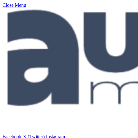
Close Menu
Facebook
X (Twitter)
Instagram