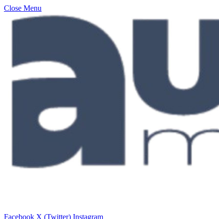
Close Menu
Facebook
X (Twitter)
Instagram