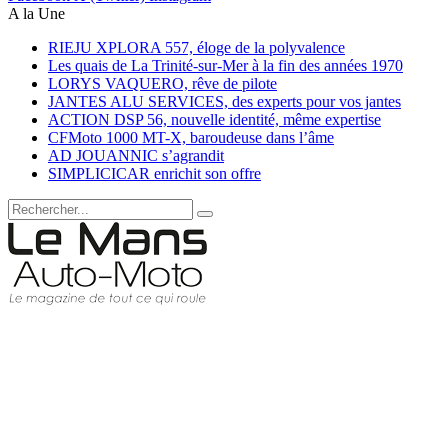
A la Une
RIEJU XPLORA 557, éloge de la polyvalence
Les quais de La Trinité-sur-Mer à la fin des années 1970
LORYS VAQUERO, rêve de pilote
JANTES ALU SERVICES, des experts pour vos jantes
ACTION DSP 56, nouvelle identité, même expertise
CFMoto 1000 MT-X, baroudeuse dans l’âme
AD JOUANNIC s’agrandit
SIMPLICICAR enrichit son offre