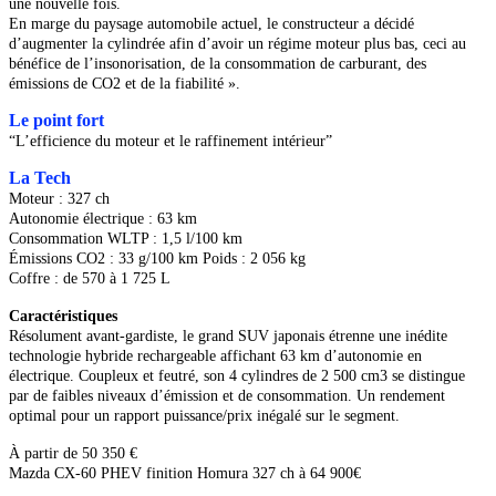
une nouvelle fois.
En marge d
u paysage automobile actuel,
le constructeur a décidé
d’augmenter la cylindrée afin d’avoir un régime moteur plus bas, ceci au
bénéfice de l’insonorisation,
de la consommation de carburant, des
émissions de CO2 et de la fiabilité ».
Le point fort
“L’efficience du moteur et
le raffinement intérieur”
La Tech
Moteur : 327 ch
Autonomie électrique : 63 km
Consommation WLTP : 1,5 l/100 km
Émissions CO2 : 33 g/100 km Poids : 2 056 kg
Coffre : de 570 à 1 725 L
Caractéristiques
Résolument avant-gardiste, le grand SUV japonais étrenne une inédite
technologie hybride rechargeable affichant 63 km d’autonomie en
électrique. Coupleux et feutré, son
4 cylindres de 2 500 cm3 se distingue
par de faibles niveaux d’émission et de consommation. Un rendement
optimal pour un rapport puissance/prix inégalé sur le segment.
À partir de
50 350 €
Mazda CX-60 PHEV finition Homura 327 ch à 64 900€