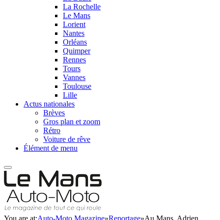
La Rochelle
Le Mans
Lorient
Nantes
Orléans
Quimper
Rennes
Tours
Vannes
Toulouse
Lille
Actus nationales
Brèves
Gros plan et zoom
Rétro
Voiture de rêve
Élément de menu
You are at:
Auto-Moto Magazine
»
Reportage
»
Au Mans, Adrien