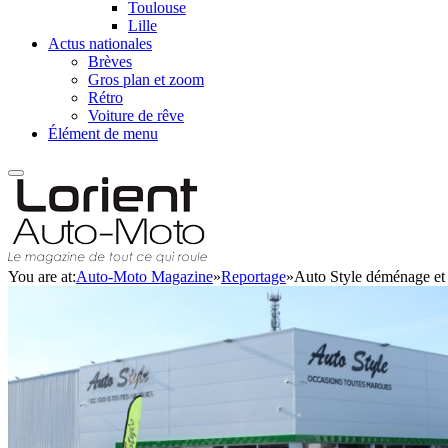
Toulouse
Lille
Actus nationales
Brèves
Gros plan et zoom
Rétro
Voiture de rêve
Élément de menu
You are at:
Auto-Moto Magazine
»
Reportage
»
Auto Style déménage et 