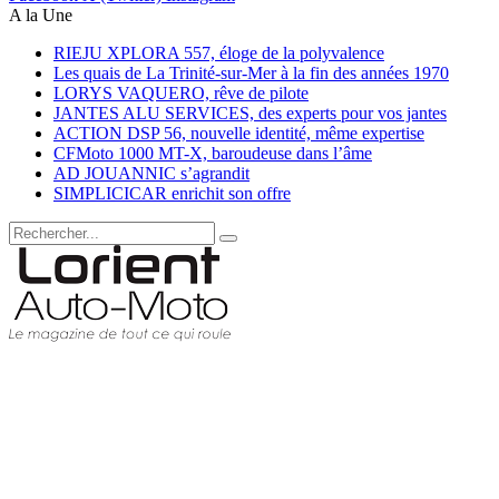
A la Une
RIEJU XPLORA 557, éloge de la polyvalence
Les quais de La Trinité-sur-Mer à la fin des années 1970
LORYS VAQUERO, rêve de pilote
JANTES ALU SERVICES, des experts pour vos jantes
ACTION DSP 56, nouvelle identité, même expertise
CFMoto 1000 MT-X, baroudeuse dans l’âme
AD JOUANNIC s’agrandit
SIMPLICICAR enrichit son offre