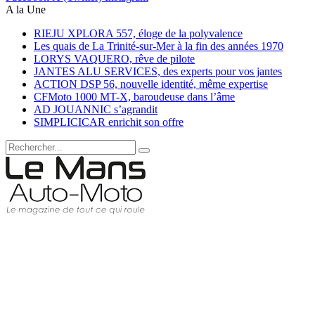
A la Une
RIEJU XPLORA 557, éloge de la polyvalence
Les quais de La Trinité-sur-Mer à la fin des années 1970
LORYS VAQUERO, rêve de pilote
JANTES ALU SERVICES, des experts pour vos jantes
ACTION DSP 56, nouvelle identité, même expertise
CFMoto 1000 MT-X, baroudeuse dans l’âme
AD JOUANNIC s’agrandit
SIMPLICICAR enrichit son offre