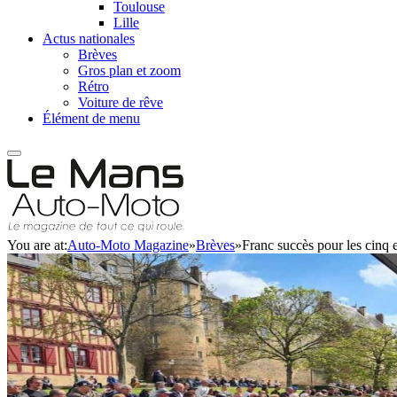
Toulouse
Lille
Actus nationales
Brèves
Gros plan et zoom
Rétro
Voiture de rêve
Élément de menu
You are at:
Auto-Moto Magazine
»
Brèves
»
Franc succès pour les cinq e