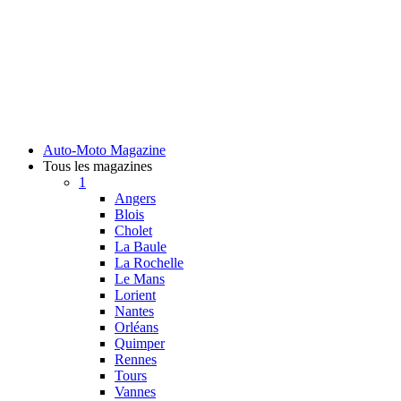
Auto-Moto Magazine
Tous les magazines
1
Angers
Blois
Cholet
La Baule
La Rochelle
Le Mans
Lorient
Nantes
Orléans
Quimper
Rennes
Tours
Vannes