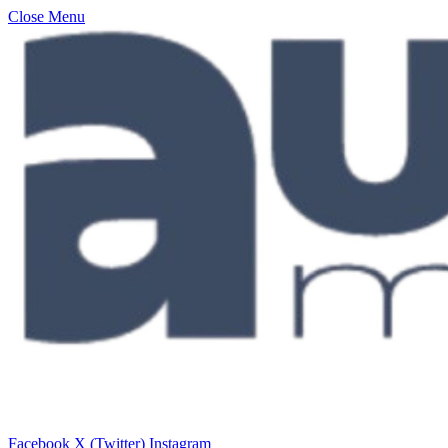
Close Menu
Facebook
X (Twitter)
Instagram