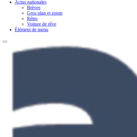
Actus nationales
Brèves
Gros plan et zoom
Rétro
Voiture de rêve
Élément de menu