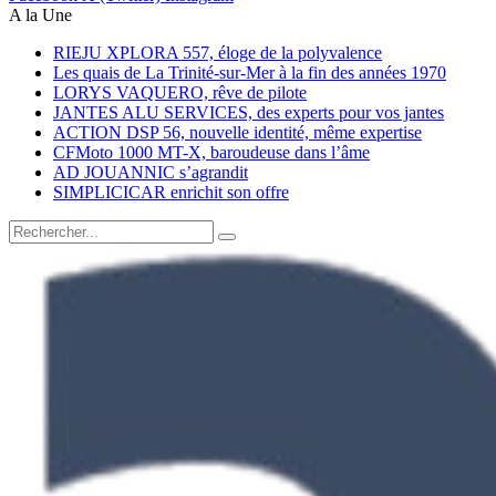
A la Une
RIEJU XPLORA 557, éloge de la polyvalence
Les quais de La Trinité-sur-Mer à la fin des années 1970
LORYS VAQUERO, rêve de pilote
JANTES ALU SERVICES, des experts pour vos jantes
ACTION DSP 56, nouvelle identité, même expertise
CFMoto 1000 MT-X, baroudeuse dans l’âme
AD JOUANNIC s’agrandit
SIMPLICICAR enrichit son offre