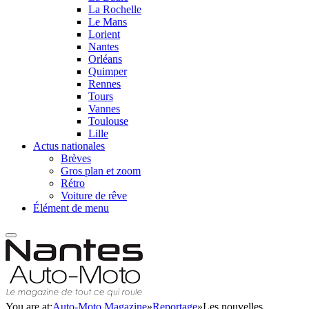
La Rochelle
Le Mans
Lorient
Nantes
Orléans
Quimper
Rennes
Tours
Vannes
Toulouse
Lille
Actus nationales
Brèves
Gros plan et zoom
Rétro
Voiture de rêve
Élément de menu
You are at:
Auto-Moto Magazine
»
Reportage
»
Les nouvelles