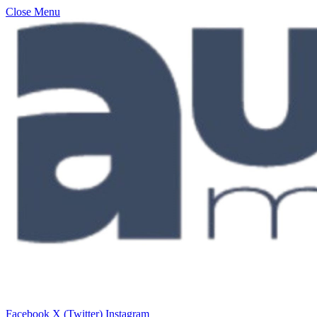
Close Menu
Facebook
X (Twitter)
Instagram