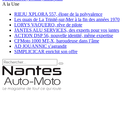
A la Une
RIEJU XPLORA 557, éloge de la polyvalence
Les quais de La Trinité-sur-Mer à la fin des années 1970
LORYS VAQUERO, rêve de pilote
JANTES ALU SERVICES, des experts pour vos jantes
ACTION DSP 56, nouvelle identité, même expertise
CFMoto 1000 MT-X, baroudeuse dans l’âme
AD JOUANNIC s’agrandit
SIMPLICICAR enrichit son offre