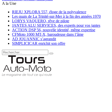
A la Une
RIEJU XPLORA 557, éloge de la polyvalence
Les quais de La Trinité-sur-Mer à la fin des années 1970
LORYS VAQUERO, rêve de pilote
JANTES ALU SERVICES, des experts pour vos jantes
ACTION DSP 56, nouvelle identité, même expertise
CFMoto 1000 MT-X, baroudeuse dans l’âme
AD JOUANNIC s’agrandit
SIMPLICICAR enrichit son offre