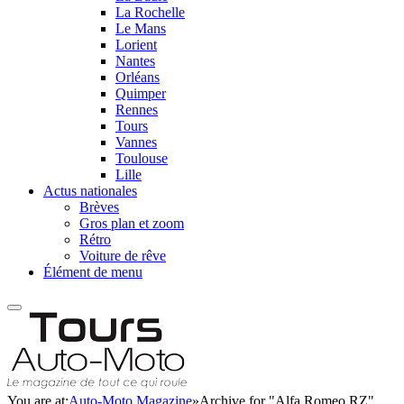
La Rochelle
Le Mans
Lorient
Nantes
Orléans
Quimper
Rennes
Tours
Vannes
Toulouse
Lille
Actus nationales
Brèves
Gros plan et zoom
Rétro
Voiture de rêve
Élément de menu
You are at:
Auto-Moto Magazine
»
Archive for "Alfa Romeo RZ"