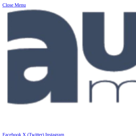
Close Menu
Facebook
X (Twitter)
Instagram