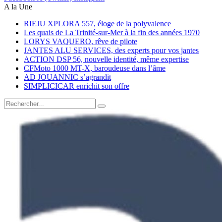
A la Une
RIEJU XPLORA 557, éloge de la polyvalence
Les quais de La Trinité-sur-Mer à la fin des années 1970
LORYS VAQUERO, rêve de pilote
JANTES ALU SERVICES, des experts pour vos jantes
ACTION DSP 56, nouvelle identité, même expertise
CFMoto 1000 MT-X, baroudeuse dans l’âme
AD JOUANNIC s’agrandit
SIMPLICICAR enrichit son offre