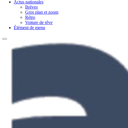
Actus nationales
Brèves
Gros plan et zoom
Rétro
Voiture de rêve
Élément de menu