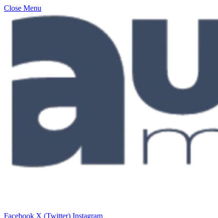
Close Menu
Facebook
X (Twitter)
Instagram