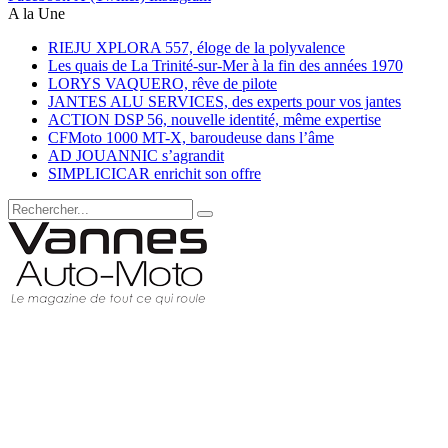
A la Une
RIEJU XPLORA 557, éloge de la polyvalence
Les quais de La Trinité-sur-Mer à la fin des années 1970
LORYS VAQUERO, rêve de pilote
JANTES ALU SERVICES, des experts pour vos jantes
ACTION DSP 56, nouvelle identité, même expertise
CFMoto 1000 MT-X, baroudeuse dans l’âme
AD JOUANNIC s’agrandit
SIMPLICICAR enrichit son offre