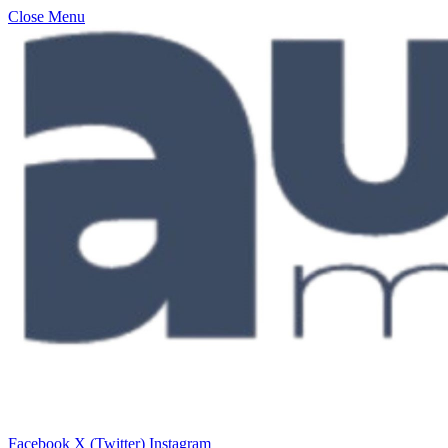
Close Menu
Facebook
X (Twitter)
Instagram