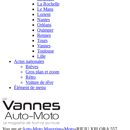
La Rochelle
Le Mans
Lorient
Nantes
Orléans
Quimper
Rennes
Tours
Vannes
Toulouse
Lille
Actus nationales
Brèves
Gros plan et zoom
Rétro
Voiture de rêve
Élément de menu
You are at:
Auto-Moto Magazine
»
Moto
»
RIEJU XPLORA 557,