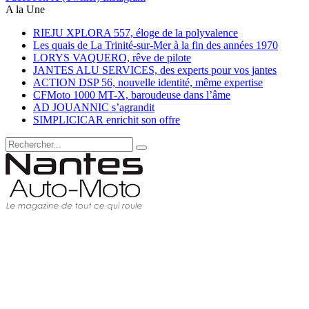
A la Une
RIEJU XPLORA 557, éloge de la polyvalence
Les quais de La Trinité-sur-Mer à la fin des années 1970
LORYS VAQUERO, rêve de pilote
JANTES ALU SERVICES, des experts pour vos jantes
ACTION DSP 56, nouvelle identité, même expertise
CFMoto 1000 MT-X, baroudeuse dans l’âme
AD JOUANNIC s’agrandit
SIMPLICICAR enrichit son offre