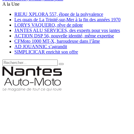
A la Une
RIEJU XPLORA 557, éloge de la polyvalence
Les quais de La Trinité-sur-Mer à la fin des années 1970
LORYS VAQUERO, rêve de pilote
JANTES ALU SERVICES, des experts pour vos jantes
ACTION DSP 56, nouvelle identité, même expertise
CFMoto 1000 MT-X, baroudeuse dans l’âme
AD JOUANNIC s’agrandit
SIMPLICICAR enrichit son offre