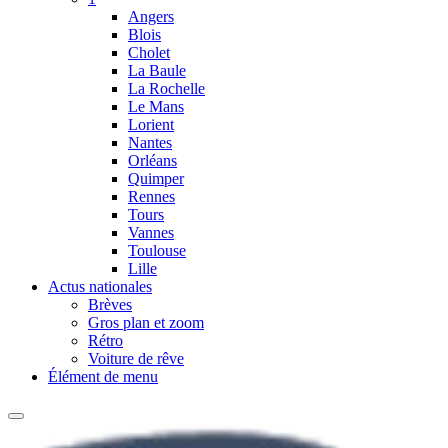
Angers
Blois
Cholet
La Baule
La Rochelle
Le Mans
Lorient
Nantes
Orléans
Quimper
Rennes
Tours
Vannes
Toulouse
Lille
Actus nationales
Brèves
Gros plan et zoom
Rétro
Voiture de rêve
Élément de menu