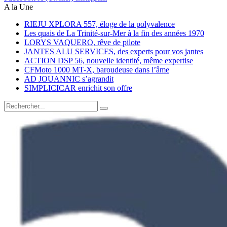
A la Une
RIEJU XPLORA 557, éloge de la polyvalence
Les quais de La Trinité-sur-Mer à la fin des années 1970
LORYS VAQUERO, rêve de pilote
JANTES ALU SERVICES, des experts pour vos jantes
ACTION DSP 56, nouvelle identité, même expertise
CFMoto 1000 MT-X, baroudeuse dans l’âme
AD JOUANNIC s’agrandit
SIMPLICICAR enrichit son offre