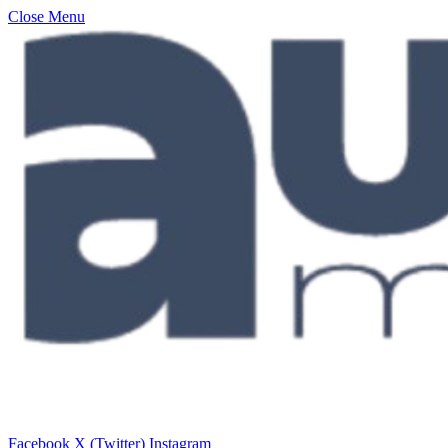
Close Menu
Facebook
X (Twitter)
Instagram