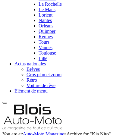
La Rochelle
Le Mans
Lorient
Nantes
Orléans
Quimper
Rennes
Tours
Vannes
Toulouse
Lille
Actus nationales
Brèves
Gros plan et zoom
Rétro
Voiture de rêve
Élément de menu
You are at:
Auto-Moto Magazine
»
Archive for "Kia Niro"