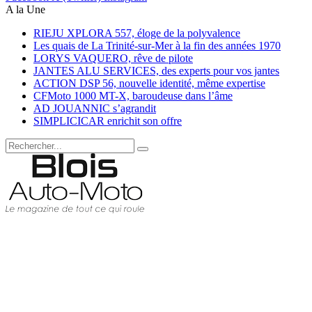
A la Une
RIEJU XPLORA 557, éloge de la polyvalence
Les quais de La Trinité-sur-Mer à la fin des années 1970
LORYS VAQUERO, rêve de pilote
JANTES ALU SERVICES, des experts pour vos jantes
ACTION DSP 56, nouvelle identité, même expertise
CFMoto 1000 MT-X, baroudeuse dans l’âme
AD JOUANNIC s’agrandit
SIMPLICICAR enrichit son offre