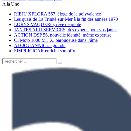
A la Une
RIEJU XPLORA 557, éloge de la polyvalence
Les quais de La Trinité-sur-Mer à la fin des années 1970
LORYS VAQUERO, rêve de pilote
JANTES ALU SERVICES, des experts pour vos jantes
ACTION DSP 56, nouvelle identité, même expertise
CFMoto 1000 MT-X, baroudeuse dans l’âme
AD JOUANNIC s’agrandit
SIMPLICICAR enrichit son offre