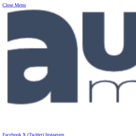
Close Menu
Facebook
X (Twitter)
Instagram