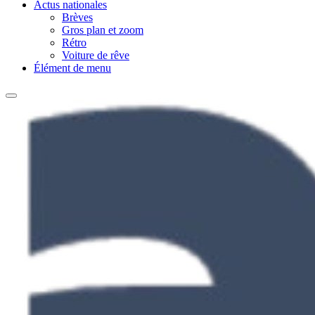
Actus nationales
Brèves
Gros plan et zoom
Rétro
Voiture de rêve
Élément de menu