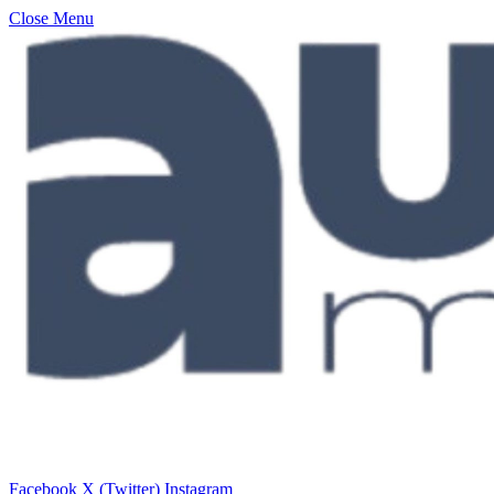
Close Menu
Facebook
X (Twitter)
Instagram