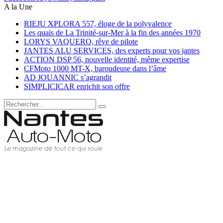
A la Une
RIEJU XPLORA 557, éloge de la polyvalence
Les quais de La Trinité-sur-Mer à la fin des années 1970
LORYS VAQUERO, rêve de pilote
JANTES ALU SERVICES, des experts pour vos jantes
ACTION DSP 56, nouvelle identité, même expertise
CFMoto 1000 MT-X, baroudeuse dans l’âme
AD JOUANNIC s’agrandit
SIMPLICICAR enrichit son offre