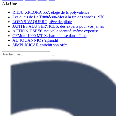
A la Une
RIEJU XPLORA 557, éloge de la polyvalence
Les quais de La Trinité-sur-Mer à la fin des années 1970
LORYS VAQUERO, rêve de pilote
JANTES ALU SERVICES, des experts pour vos jantes
ACTION DSP 56, nouvelle identité, même expertise
CFMoto 1000 MT-X, baroudeuse dans l’âme
AD JOUANNIC s’agrandit
SIMPLICICAR enrichit son offre