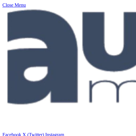
Close Menu
Facebook
X (Twitter)
Instagram