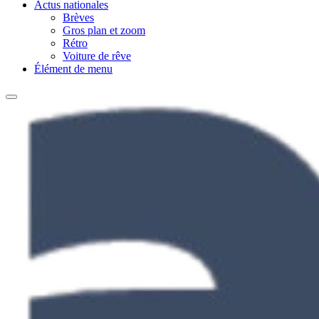
Actus nationales
Brèves
Gros plan et zoom
Rétro
Voiture de rêve
Élément de menu