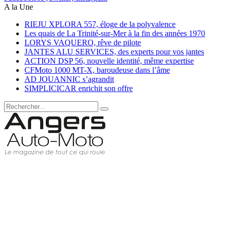
A la Une
RIEJU XPLORA 557, éloge de la polyvalence
Les quais de La Trinité-sur-Mer à la fin des années 1970
LORYS VAQUERO, rêve de pilote
JANTES ALU SERVICES, des experts pour vos jantes
ACTION DSP 56, nouvelle identité, même expertise
CFMoto 1000 MT-X, baroudeuse dans l’âme
AD JOUANNIC s’agrandit
SIMPLICICAR enrichit son offre