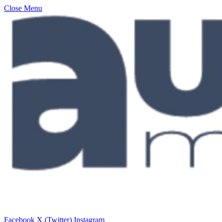
Close Menu
Facebook
X (Twitter)
Instagram