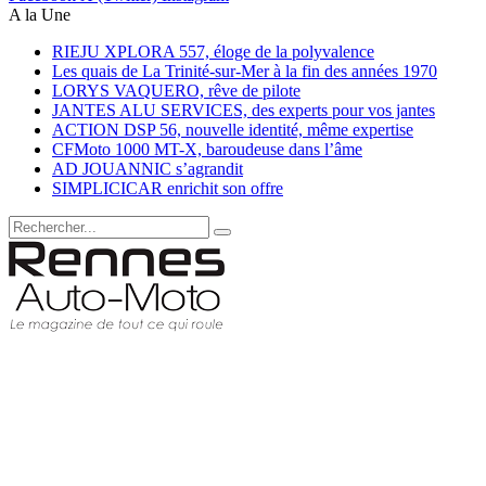
A la Une
RIEJU XPLORA 557, éloge de la polyvalence
Les quais de La Trinité-sur-Mer à la fin des années 1970
LORYS VAQUERO, rêve de pilote
JANTES ALU SERVICES, des experts pour vos jantes
ACTION DSP 56, nouvelle identité, même expertise
CFMoto 1000 MT-X, baroudeuse dans l’âme
AD JOUANNIC s’agrandit
SIMPLICICAR enrichit son offre