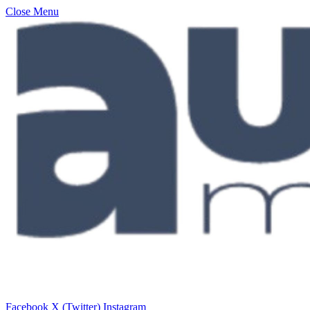
Close Menu
Facebook
X (Twitter)
Instagram