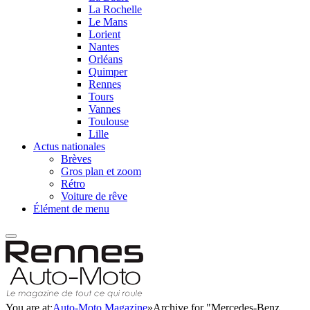
La Rochelle
Le Mans
Lorient
Nantes
Orléans
Quimper
Rennes
Tours
Vannes
Toulouse
Lille
Actus nationales
Brèves
Gros plan et zoom
Rétro
Voiture de rêve
Élément de menu
You are at:
Auto-Moto Magazine
»
Archive for "Mercedes-Benz