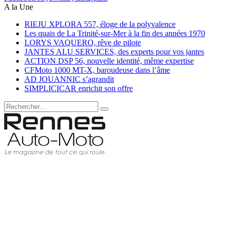
A la Une
RIEJU XPLORA 557, éloge de la polyvalence
Les quais de La Trinité-sur-Mer à la fin des années 1970
LORYS VAQUERO, rêve de pilote
JANTES ALU SERVICES, des experts pour vos jantes
ACTION DSP 56, nouvelle identité, même expertise
CFMoto 1000 MT-X, baroudeuse dans l’âme
AD JOUANNIC s’agrandit
SIMPLICICAR enrichit son offre