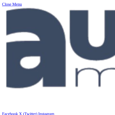
Close Menu
Facebook
X (Twitter)
Instagram