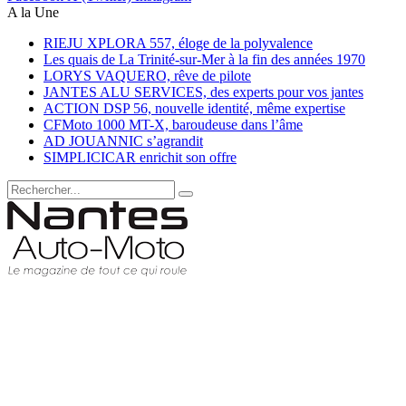
A la Une
RIEJU XPLORA 557, éloge de la polyvalence
Les quais de La Trinité-sur-Mer à la fin des années 1970
LORYS VAQUERO, rêve de pilote
JANTES ALU SERVICES, des experts pour vos jantes
ACTION DSP 56, nouvelle identité, même expertise
CFMoto 1000 MT-X, baroudeuse dans l’âme
AD JOUANNIC s’agrandit
SIMPLICICAR enrichit son offre