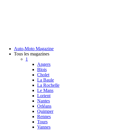
Auto-Moto Magazine
Tous les magazines
1
Angers
Blois
Cholet
La Baule
La Rochelle
Le Mans
Lorient
Nantes
Orléans
Quimper
Rennes
Tours
Vannes