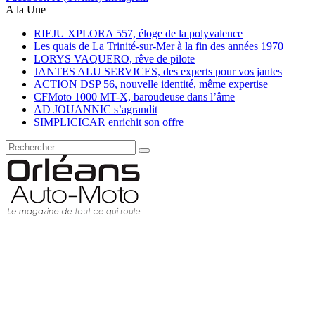
A la Une
RIEJU XPLORA 557, éloge de la polyvalence
Les quais de La Trinité-sur-Mer à la fin des années 1970
LORYS VAQUERO, rêve de pilote
JANTES ALU SERVICES, des experts pour vos jantes
ACTION DSP 56, nouvelle identité, même expertise
CFMoto 1000 MT-X, baroudeuse dans l’âme
AD JOUANNIC s’agrandit
SIMPLICICAR enrichit son offre