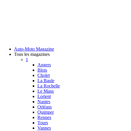
Auto-Moto Magazine
Tous les magazines
1
Angers
Blois
Cholet
La Baule
La Rochelle
Le Mans
Lorient
Nantes
Orléans
Quimper
Rennes
Tours
Vannes