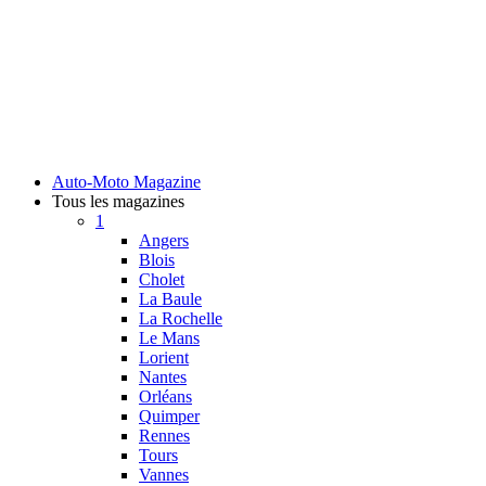
Auto-Moto Magazine
Tous les magazines
1
Angers
Blois
Cholet
La Baule
La Rochelle
Le Mans
Lorient
Nantes
Orléans
Quimper
Rennes
Tours
Vannes