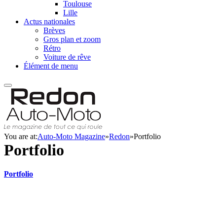
Toulouse
Lille
Actus nationales
Brèves
Gros plan et zoom
Rétro
Voiture de rêve
Élément de menu
You are at:
Auto-Moto Magazine
»
Redon
»
Portfolio
Portfolio
Portfolio