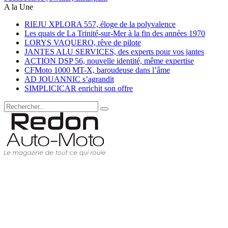
A la Une
RIEJU XPLORA 557, éloge de la polyvalence
Les quais de La Trinité-sur-Mer à la fin des années 1970
LORYS VAQUERO, rêve de pilote
JANTES ALU SERVICES, des experts pour vos jantes
ACTION DSP 56, nouvelle identité, même expertise
CFMoto 1000 MT-X, baroudeuse dans l’âme
AD JOUANNIC s’agrandit
SIMPLICICAR enrichit son offre