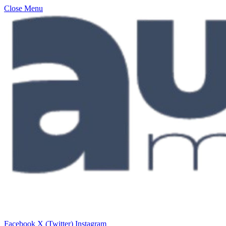
Close Menu
Facebook
X (Twitter)
Instagram