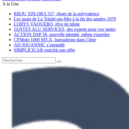
A la Une
RIEJU XPLORA 557, éloge de la polyvalence
Les quais de La Trinité-sur-Mer à la fin des années 1970
LORYS VAQUERO, rêve de pilote
JANTES ALU SERVICES, des experts pour vos jantes
ACTION DSP 56, nouvelle identité, même expertise
CFMoto 1000 MT-X, baroudeuse dans l’âme
AD JOUANNIC s’agrandit
SIMPLICICAR enrichit son offre