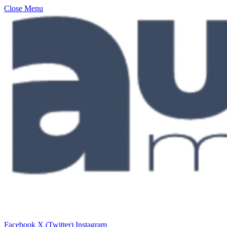
Close Menu
Facebook
X (Twitter)
Instagram