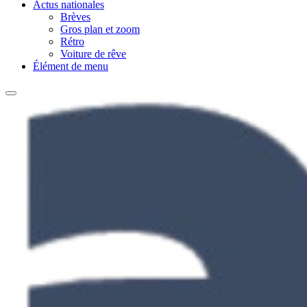
Actus nationales
Brèves
Gros plan et zoom
Rétro
Voiture de rêve
Élément de menu