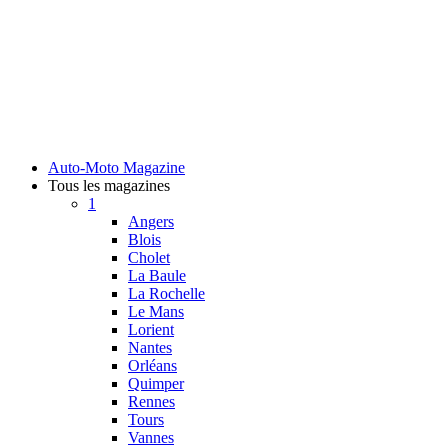
Auto-Moto Magazine
Tous les magazines
1
Angers
Blois
Cholet
La Baule
La Rochelle
Le Mans
Lorient
Nantes
Orléans
Quimper
Rennes
Tours
Vannes