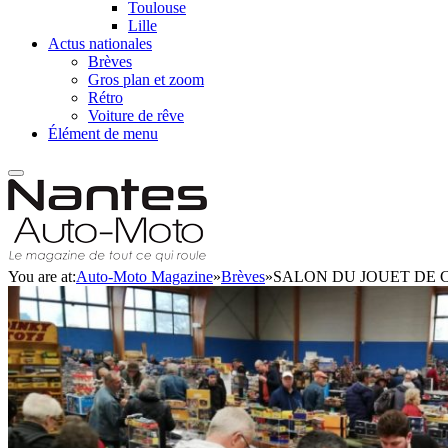
Toulouse
Lille
Actus nationales
Brèves
Gros plan et zoom
Rétro
Voiture de rêve
Élément de menu
You are at:
Auto-Moto Magazine
»
Brèves
»
SALON DU JOUET DE COLL