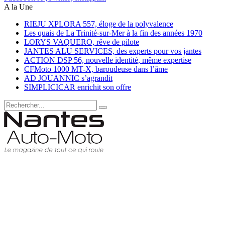
A la Une
RIEJU XPLORA 557, éloge de la polyvalence
Les quais de La Trinité-sur-Mer à la fin des années 1970
LORYS VAQUERO, rêve de pilote
JANTES ALU SERVICES, des experts pour vos jantes
ACTION DSP 56, nouvelle identité, même expertise
CFMoto 1000 MT-X, baroudeuse dans l’âme
AD JOUANNIC s’agrandit
SIMPLICICAR enrichit son offre