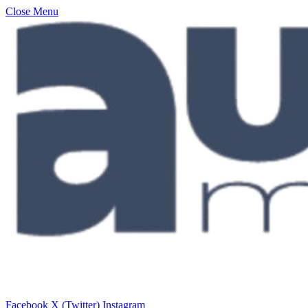
Close Menu
Facebook
X (Twitter)
Instagram