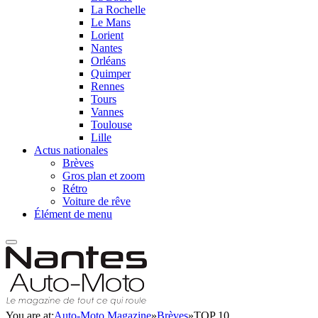
La Rochelle
Le Mans
Lorient
Nantes
Orléans
Quimper
Rennes
Tours
Vannes
Toulouse
Lille
Actus nationales
Brèves
Gros plan et zoom
Rétro
Voiture de rêve
Élément de menu
You are at:
Auto-Moto Magazine
»
Brèves
»
TOP 10