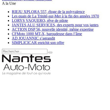
A la Une
RIEJU XPLORA 557, éloge de la polyvalence
Les quais de La Trinité-sur-Mer à la fin des années 1970
LORYS VAQUERO, rêve de pilote
JANTES ALU SERVICES, des experts pour vos jantes
ACTION DSP 56, nouvelle identité, même expertise
CFMoto 1000 MT-X, baroudeuse dans l’âme
AD JOUANNIC s’agrandit
SIMPLICICAR enrichit son offre