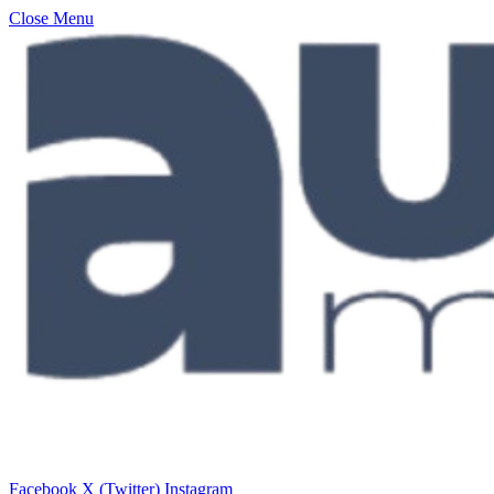
Close Menu
Facebook
X (Twitter)
Instagram