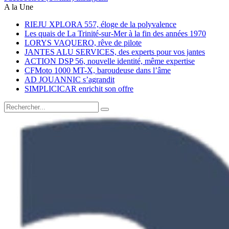
A la Une
RIEJU XPLORA 557, éloge de la polyvalence
Les quais de La Trinité-sur-Mer à la fin des années 1970
LORYS VAQUERO, rêve de pilote
JANTES ALU SERVICES, des experts pour vos jantes
ACTION DSP 56, nouvelle identité, même expertise
CFMoto 1000 MT-X, baroudeuse dans l’âme
AD JOUANNIC s’agrandit
SIMPLICICAR enrichit son offre