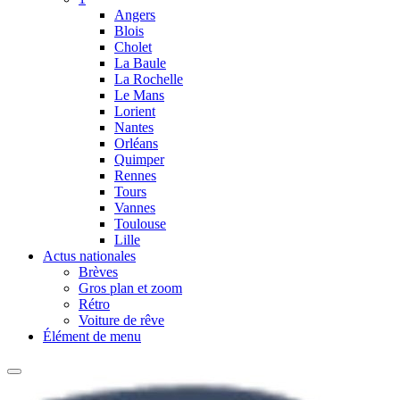
Angers
Blois
Cholet
La Baule
La Rochelle
Le Mans
Lorient
Nantes
Orléans
Quimper
Rennes
Tours
Vannes
Toulouse
Lille
Actus nationales
Brèves
Gros plan et zoom
Rétro
Voiture de rêve
Élément de menu