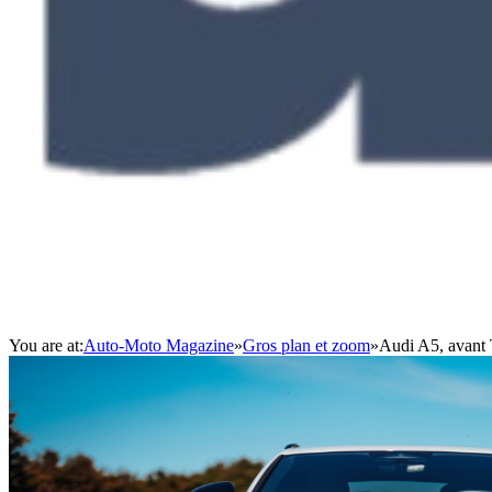
You are at:
Auto-Moto Magazine
»
Gros plan et zoom
»
Audi A5, avant