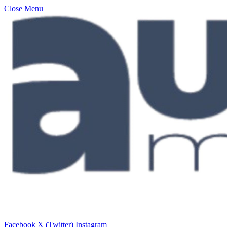
Close Menu
Facebook
X (Twitter)
Instagram