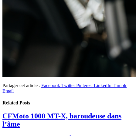
Partager cet article :
Facebook
Twitter
Pinterest
LinkedIn
Tumblr
Email
Related
Posts
CFMoto 1000 MT-X, baroudeuse dans
l’âme