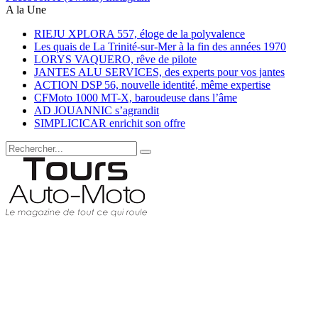
A la Une
RIEJU XPLORA 557, éloge de la polyvalence
Les quais de La Trinité-sur-Mer à la fin des années 1970
LORYS VAQUERO, rêve de pilote
JANTES ALU SERVICES, des experts pour vos jantes
ACTION DSP 56, nouvelle identité, même expertise
CFMoto 1000 MT-X, baroudeuse dans l’âme
AD JOUANNIC s’agrandit
SIMPLICICAR enrichit son offre