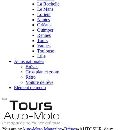
La Rochelle
Le Mans
Lorient
Nantes
Orléans
Quimper
Rennes
Tours
Vannes
Toulouse
Lille
Actus nationales
Brèves
Gros plan et zoom
Rétro
Voiture de rêve
Élément de menu
You are at:
Auto-Moto Magazine
»
Brèves
»
AUTOSUR, deux