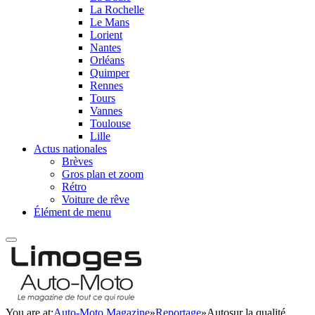
La Rochelle
Le Mans
Lorient
Nantes
Orléans
Quimper
Rennes
Tours
Vannes
Toulouse
Lille
Actus nationales
Brèves
Gros plan et zoom
Rétro
Voiture de rêve
Élément de menu
You are at:
Auto-Moto Magazine
»
Reportage
»
Autosur la qualité