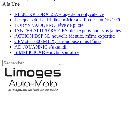
A la Une
RIEJU XPLORA 557, éloge de la polyvalence
Les quais de La Trinité-sur-Mer à la fin des années 1970
LORYS VAQUERO, rêve de pilote
JANTES ALU SERVICES, des experts pour vos jantes
ACTION DSP 56, nouvelle identité, même expertise
CFMoto 1000 MT-X, baroudeuse dans l’âme
AD JOUANNIC s’agrandit
SIMPLICICAR enrichit son offre