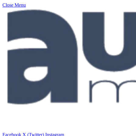
Close Menu
Facebook
X (Twitter)
Instagram