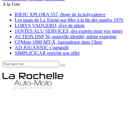
A la Une
RIEJU XPLORA 557, éloge de la polyvalence
Les quais de La Trinité-sur-Mer à la fin des années 1970
LORYS VAQUERO, rêve de pilote
JANTES ALU SERVICES, des experts pour vos jantes
ACTION DSP 56, nouvelle identité, même expertise
CFMoto 1000 MT-X, baroudeuse dans l’âme
AD JOUANNIC s’agrandit
SIMPLICICAR enrichit son offre