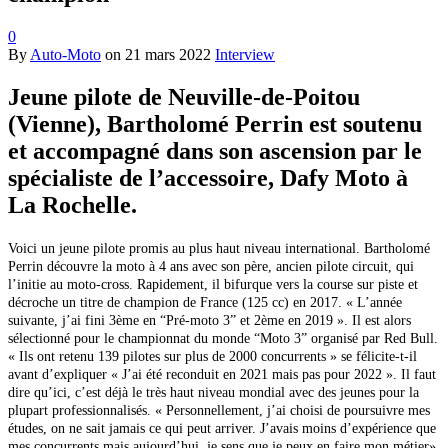
0
By
Auto-Moto
on
21 mars 2022
Interview
Jeune pilote de Neuville-de-Poitou
(Vienne), Bartholomé Perrin est soutenu
et accompagné dans son ascension par le
spécialiste de l’accessoire, Dafy Moto à
La Rochelle.
Voici un jeune pilote promis au plus haut niveau international. Bartholomé
Perrin découvre la moto
à 4 ans avec son père, ancien pilote circuit, qui
l’initie au moto-cross. Rapidement, il bifurque vers la course sur piste et
décroche un titre de champion de France (125 cc) en 2017. « L’année
suivante, j’ai fini 3ème en “Pré-moto 3” et 2ème en 2019 ». Il est alors
sélectionné pour le championnat du monde “Moto 3” organisé par Red Bull.
« Ils ont retenu 139 pilotes sur plus de 2000 concurrents » se félicite-t-il
avant d’expliquer « J’ai été reconduit en 2021 mais pas pour 2022 ». Il faut
dire qu’ici, c’est déjà le très haut niveau mondial avec des jeunes pour la
plupart professionnalisés. « Personnellement, j’ai choisi de poursuivre mes
études, on ne sait jamais ce qui
peut arriver. J’avais moins d’expérience que
mes concurrents mais aujourd’hui, je sens que je peux en faire mon métier».