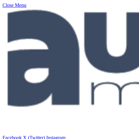
Close Menu
Facebook
X (Twitter)
Instagram