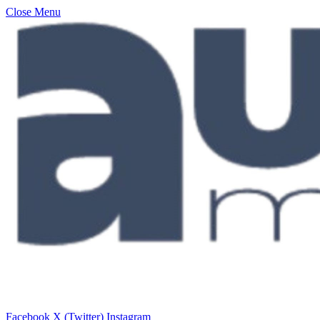
Close Menu
Facebook
X (Twitter)
Instagram