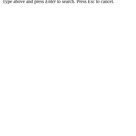
Type above and press
Enter
to search. Press
Esc
to cancel.