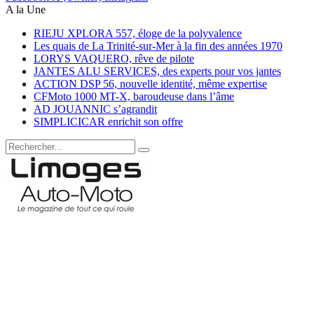
A la Une
RIEJU XPLORA 557, éloge de la polyvalence
Les quais de La Trinité-sur-Mer à la fin des années 1970
LORYS VAQUERO, rêve de pilote
JANTES ALU SERVICES, des experts pour vos jantes
ACTION DSP 56, nouvelle identité, même expertise
CFMoto 1000 MT-X, baroudeuse dans l’âme
AD JOUANNIC s’agrandit
SIMPLICICAR enrichit son offre