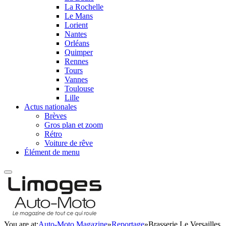
La Rochelle
Le Mans
Lorient
Nantes
Orléans
Quimper
Rennes
Tours
Vannes
Toulouse
Lille
Actus nationales
Brèves
Gros plan et zoom
Rétro
Voiture de rêve
Élément de menu
You are at:
Auto-Moto Magazine
»
Reportage
»
Brasserie Le Versailles