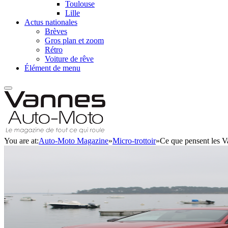
Toulouse
Lille
Actus nationales
Brèves
Gros plan et zoom
Rétro
Voiture de rêve
Élément de menu
You are at:
Auto-Moto Magazine
»
Micro-trottoir
»
Ce que pensent les V