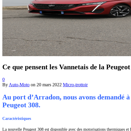
Ce que pensent les Vannetais de la Peugeot
0
By
Auto-Moto
on
20 mars 2022
Micro-trottoir
Au port d’Arradon, nous avons demandé à p
Peugeot 308.
Caractéristiques
La nouvelle Peugeot 308 est disponible avec des motorisations thermiques et 