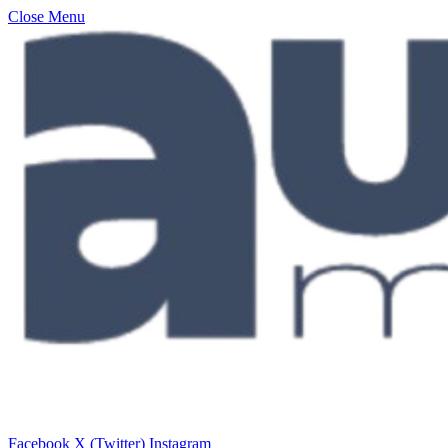
Close Menu
Facebook
X (Twitter)
Instagram