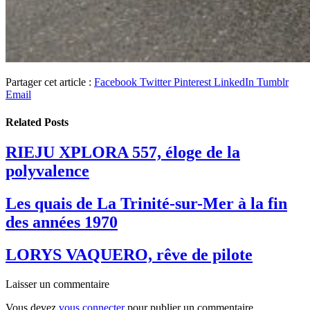
Partager cet article :
Facebook
Twitter
Pinterest
LinkedIn
Tumblr
Email
Related
Posts
RIEJU XPLORA 557, éloge de la
polyvalence
Les quais de La Trinité-sur-Mer à la fin
des années 1970
LORYS VAQUERO, rêve de pilote
Laisser un commentaire
Vous devez
vous connecter
pour publier un commentaire.