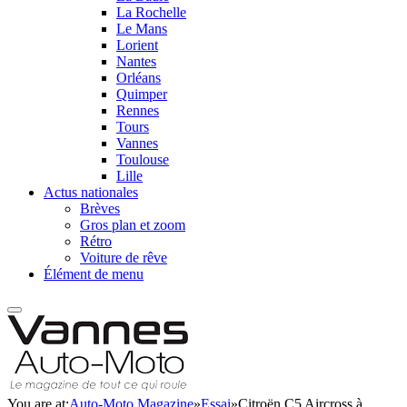
La Rochelle
Le Mans
Lorient
Nantes
Orléans
Quimper
Rennes
Tours
Vannes
Toulouse
Lille
Actus nationales
Brèves
Gros plan et zoom
Rétro
Voiture de rêve
Élément de menu
You are at:
Auto-Moto Magazine
»
Essai
»
Citroën C5 Aircross à