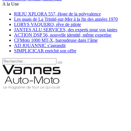
A la Une
RIEJU XPLORA 557, éloge de la polyvalence
Les quais de La Trinité-sur-Mer à la fin des années 1970
LORYS VAQUERO, rêve de pilote
JANTES ALU SERVICES, des experts pour vos jantes
ACTION DSP 56, nouvelle identité, même expertise
CFMoto 1000 MT-X, baroudeuse dans l’âme
AD JOUANNIC s’agrandit
SIMPLICICAR enrichit son offre